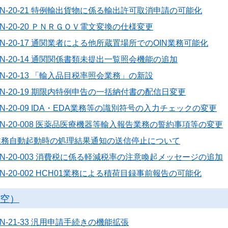
N-20-21 特例輸出貨物に係る輸出許可取消申請の可能化
N-20-20 ＰＮＲＧＯＶ電文変換の仕様変更
N-20-17 通関業者による他所蔵置場所でのOIN業務可能化
N-20-14 通関関係書類未提出一覧照会機能の追加
N-20-13 「輸入品目税率照会業務」の新設
N-20-19 期限内特例申告の一括納付書の配信日変更
N-20-09 IDA・EDA業務等の識別符号の入力チェックの変更
N-20-008 医薬品医療機器等輸入報告業務の誓約事項等の変更
Z業務自動起動時の処理結果通知の送信停止について
N-20-003 消費税に係る軽減税率の注意喚起メッセージの追加
N-20-002 HCH01業務による積荷目録事前報告の可能化
航空）
N-21-33 汎用申請手続きの機能拡張