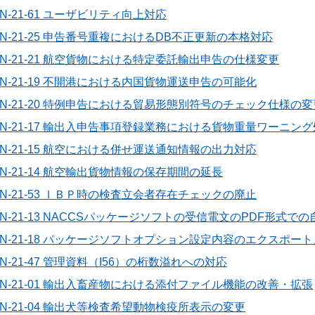
N-21-61 ユーザビリティ向上対応
N-21-25 申告番号重複におけるDB不正更新の本格対応
N-21-21 航空貨物における特定委託輸出申告の仕様変更
N-21-19 不開港における内国貨物運送申告の可能化
6N-21-20 特例申告における貿易形態別符号のチェック仕様の変
6N-21-17 輸出入申告事項登録業務における貨物重量ワーニン
N-21-15 航空における併せ運送通知情報の出力対応
N-21-14 航空輸出貨物情報の保存期間の延長
N-21-53 ＩＢＰ時の検査立会者存在チェックの廃止
N-21-13 NACCSパッケージソフトの受信電文のPDF形式で
6N-21-18 パッケージソフトオプション設定内容のエクスポー
N-21-47 管理資料（I56）の桁数溢れへの対応
6N-21-01 輸出入畜産物における添付ファイル機能の改善・拡張
N-21-04 輸出犬等検査希望動物検疫所表示の変更