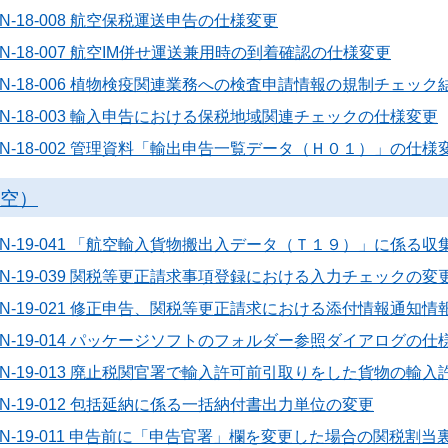
N-18-008 航空保税運送申告の仕様変更
N-18-007 航空IM併せ運送兼用時の到着確認の仕様変更
6N-18-006 植物検疫関連業務への検査申請情報の規制チェッ
N-18-003 輸入申告における保税地域関連チェックの仕様変更
6N-18-002 管理資料「輸出申告一覧データ（Ｈ０１）」の仕様
航空）
6N-19-041 「航空輸入貨物搬出入データ（Ｔ１９）」に係る
6N-19-039 関税等更正請求事項登録における入力チェックの変
6N-19-021 修正申告、関税等更正請求における添付情報通知
6N-19-014 パッケージソフトのフォルダー参照ダイアログの仕
6N-19-013 廃止税関官署で輸入許可前引取りをした貨物の輸
N-19-012 包括延納に係る一括納付書出力単位の変更
6N-19-011 申告前に「申告官署」欄を変更した場合の関税