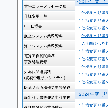
2017年度（
業務エラーメッセージ集
仕様変更 項番6
仕様変更一覧
仕様変更 項番6
EDI仕様書
仕様変更 項番6
仕様変更 項番
航空システム業務資料
入者向けへの
海上システム業務資料
仕様変更 項番6
電算関係税関業務
仕様変更 項番6N
事務処理要領
仕様変更 項番6
外為法関連資料
仕様変更 項番
(貿易管理サブシステム)
仕様変更 項番6
医薬品医療機器等申請業務
2024年度（
輸出証明書等発給申請業務
仕様変更 項番
包括保険関連業務情報