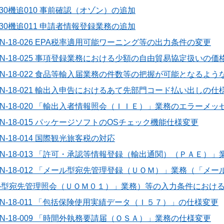
30機追010 事前確認（オゾン）の追加
30機追011 申請者情報登録業務の追加
N-18-026 EPA税率適用可能ワーニング等の出力条件の変更
6N-18-025 事項登録業務における少額の自由貿易協定扱いの
6N-18-022 食品等輸入届業務の件数等の把握が可能となるよ
6N-18-021 輸出入申告におけるあて先部門コード払い出しの仕
6N-18-020 「輸出入者情報照会（ＩＩＥ）」業務のエラーメ
N-18-015 パッケージソフトのOSチェック機能仕様変更
N-18-014 国際観光旅客税の対応
6N-18-013 「許可・承認等情報登録（輸出通関）（ＰＡＥ）
6N-18-012 「メール型宛先管理登録（ＵＯＭ）」業務（「
ル型宛先管理照会（ＵＯＭ０１）」業務）等の入力条件におけ
N-18-011 「包括保険使用実績データ（Ｉ５７）」の仕様変更
N-18-009 「時間外執務要請届（ＯＳＡ）」業務の仕様変更