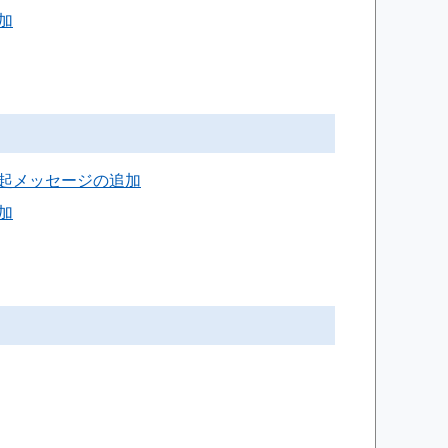
加
喚起メッセージの追加
加