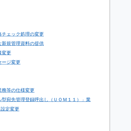
価格チェック処理の変更
うな新規管理資料の提供
様変更
ッセージ変更
」業務等の仕様変更
メール型宛先管理登録呼出し（ＵＯＭ１１）」業
る設定変更