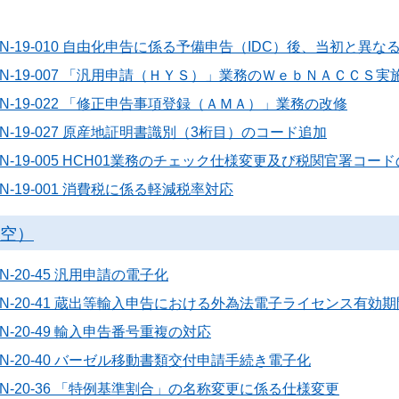
6N-19-010 自由化申告に係る予備申告（IDC）後、当初と
6N-19-007 「汎用申請（ＨＹＳ）」業務のＷｅｂＮＡＣＣＳ実
N-19-022 「修正申告事項登録（ＡＭＡ）」業務の改修
N-19-027 原産地証明書識別（3桁目）のコード追加
N-19-005 HCH01業務のチェック仕様変更及び税関官署コ
N-19-001 消費税に係る軽減税率対応
航空）
N-20-45 汎用申請の電子化
6N-20-41 蔵出等輸入申告における外為法電子ライセンス有効
N-20-49 輸入申告番号重複の対応
N-20-40 バーゼル移動書類交付申請手続き電子化
N-20-36 「特例基準割合」の名称変更に係る仕様変更