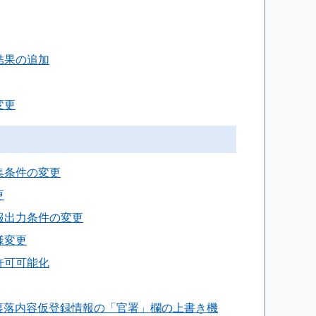
ク結果の追加
変更
収集条件の変更
更
情報出力条件の変更
様変更
入許可可能化
割当裏落内容仮登録情報の「官署」欄の上書き機