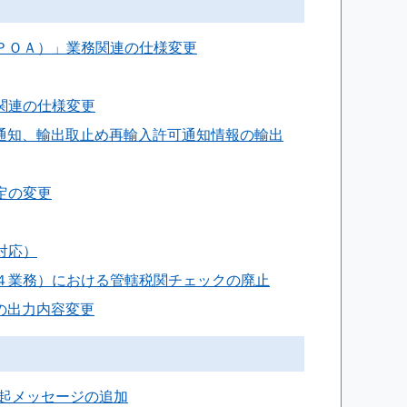
録（ＰＯＡ）」業務関連の仕様変更
務関連の仕様変更
容変更通知、輸出取止め再輸入許可通知情報の輸出
判定の変更
の対応）
（１４業務）における管轄税関チェックの廃止
号の出力内容変更
喚起メッセージの追加