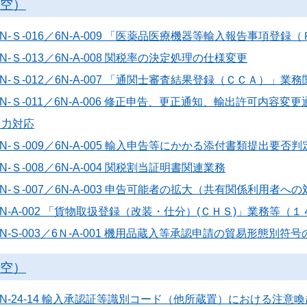
航空）
N-Ｓ-016／6N-A-009 「医薬品医療機器等輸入報告事項登
N-Ｓ-013／6N-A-008 関税率の決定処理の仕様変更
N-Ｓ-012／6N-A-007 「通関士審査結果登録（ＣＣＡ）」業
6N-Ｓ-011／6N-A-006 修正申告、更正通知、輸出許可内
出力対応
N-Ｓ-009／6N-A-005 輸入申告等にかかる添付書類提出要否
-Ｓ-008／6N-A-004 関税割当証明書関連業務
N-Ｓ-007／6N-A-003 申告可能者の拡大（共有関係利用者へ
6N-A-002 「貨物取扱登録（改装・仕分）(ＣＨＳ)」業務等
N-S-003／6Ｎ-A-001 機用品蔵入等承認申請の貿易形態別符
航空）
6N-24-14 輸入承認証等識別コード（他所蔵置）における注意