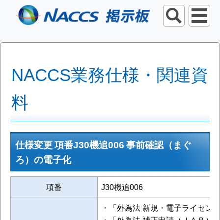
NACCS業務仕様・関連資
料
仕様変更 項番J30機追006 事前確認（まぐ
ろ）の電子化
項番
J30機追006
・「外為法 新規・電子ライセン
・「外為法 補正申請（ＪＡＢ）