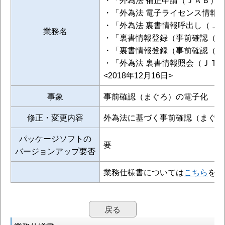
​・「外為法 電子ライセンス情報
​・「外為法 裏書情報呼出し（Ｊ
業務名
・「裏書情報登録（事前確認（原
​・「裏書情報登録（事前確認（
​・「外為法 裏書情報照会（ＪＴ
<2018年12月16日>
事象
事前確認（まぐろ）の電子化
修正・変更内容
外為法に基づく事前確認（まぐろ
パッケージソフトの
要
バージョンアップ要否
業務仕様書については
こちら
をご
戻る