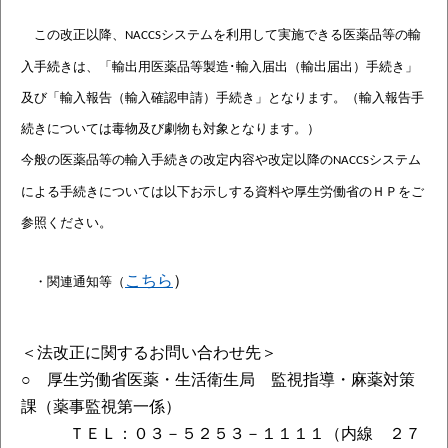
この
改正以降、
システムを利用して実施できる医薬品等の輸
NACCS
入手続きは、
「
輸出用医薬品等製造･輸入届出（輸出届出）手続き」
及び「輸入報告（輸入確認申請）手続き」となります。（輸入報告手
続きについては毒物及び劇物も対象となります。）
今般
の医薬品等の輸入手続きの改定内容や改定以降の
システム
NACCS
に
よる手続きについては以下お示しする資料や厚生労働省のＨＰをご
参照ください。
こちら
）
・
関連通知等（
＜法改正に関するお問い合わせ先＞
○ 厚生労働省医薬・生活衛生局 監視指導・麻薬対策
課（薬事監視第一係）
ＴＥＬ：０３－５２５３－１１１１（内線 ２７