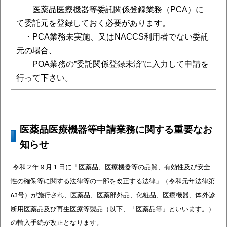
医薬品医療機器等委託関係登録業務（PCA）に
て委託元を登録しておく必要があります。
・PCA業務未実施、又はNACCS利用者でない委託
元の場合、
POA業務の”委託関係登録未済”に入力して申請を
行って下さい。
医薬品医療機器等申請業務に関する重要なお
知らせ
令和
年９月
１日に「医薬品
、医療機器等の品質、有効性及び安全
２
性の確保
等に
関する法律等の一部を改正する法律
」（令和元年法律第
号）が施行され、
医薬品、医薬部外品、化粧品、医療機器、体外診
63
断用医薬品及び再生医療等
製品（以下、「医薬品等」といいます。）
の
輸入手続が
改正となります。