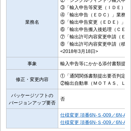
③「輸入申告等変更（ＩＤＥ）」
④「輸出申告（ＥＤＣ）」業務
業務名
⑤「輸出申告変更（ＥＤＥ）」業
⑥「輸出申告搬入後処理（ＣＥＷ
⑦「輸出許可内容変更申請（ＥＡ
⑧「輸出許可内容変更申請（積込
<2018年3月18日>
事象
輸入申告等にかかる添付書類提出
①「通関関係書類提出要否判定処
修正・変更内容
②輸出自動車（ＭＯＴＡＳ、ＬＭ
パッケージソフトの
否
バージョンアップ要否
仕様変更 項番6N-Ｓ-009／6N-
仕様変更 項番6N-Ｓ-009／6N-