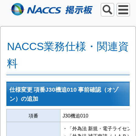
NACCS業務仕様・関連資
料
仕様変更 項番J30機追010 事前確認（オゾ
ン）の追加
項番
J30機追010
・「外為法 新規・電子ライセン
・「外為法 補正申請（ＪＡＢ）