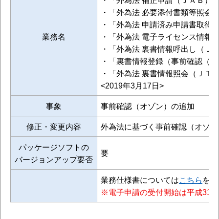
・「外為法 必要添付書類等照会
​・「外為法 申請済み申請書取得
業務名
​・「外為法 電子ライセンス情報
​・「外為法 裏書情報呼出し（Ｊ
​・「裏書情報登録（事前確認（
​・「外為法 裏書情報照会（ＪＴ
<2019年3月17日>
事象
事前確認（オゾン）の追加
修正・変更内容
外為法に基づく事前確認（オゾン
パッケージソフトの
要
バージョンアップ要否
業務仕様書については
こちら
をご
※電子申請の受付開始は平成31年