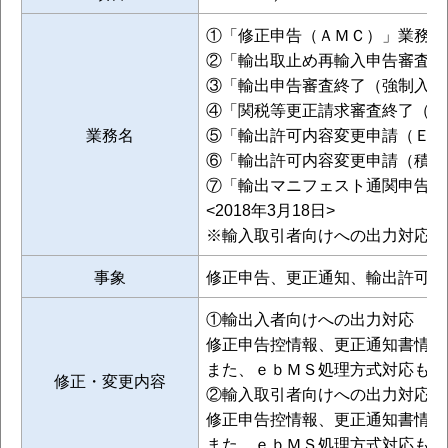
①「修正申告（ＡＭＣ）」業務 
②「輸出取止め再輸入申告審査終
③「輸出申告審査終了（強制入力
④「関税等更正請求審査終了（Ｃ
業務名
⑤「輸出許可内容変更申請（ＥＡ
⑥「輸出許可内容変更申請（積込
⑦「輸出マニフェスト通関申告許
<2018年3月18日>
※輸入取引者向けへの出力対応に関
事象
修正申告、更正通知、輸出許可内
①輸出入者向けへの出力対応
修正申告控情報、更正通知書情報
また、ｅｂＭＳ処理方式対応も併
修正・変更内容
②輸入取引者向けへの出力対応
修正申告控情報、更正通知書情報
また、ｅｂＭＳ処理方式対応も併