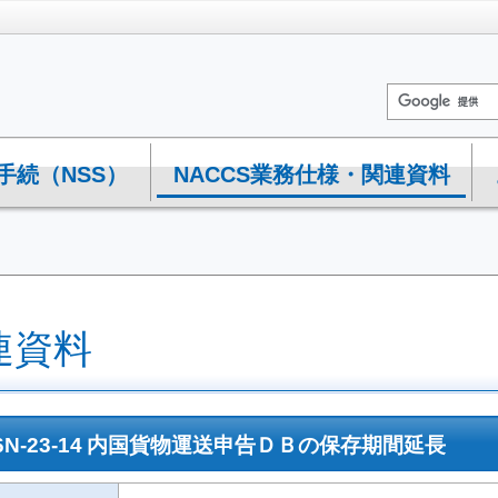
手続（NSS）
NACCS業務仕様・関連資料
連資料
6N-23-14 内国貨物運送申告ＤＢの保存期間延長