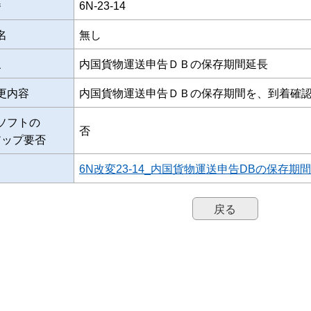
番
6N-23-14
名
無し
象
内国貨物運送申告ＤＢの保存期間延長
更内容
内国貨物運送申告ＤＢの保存期間を、到着確
ソフトの
否
アップ要否
6N改変23-14_内国貨物運送申告DBの保存期間延
戻る