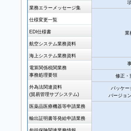
業務エラーメッセージ集
仕様変更一覧
EDI仕様書
業
航空システム業務資料
海上システム業務資料
電算関係税関業務
事務処理要領
修正・
外為法関連資料
パッケー
(貿易管理サブシステム)
バージョ
医薬品医療機器等申請業務
輸出証明書等発給申請業務
包括保険関連業務情報