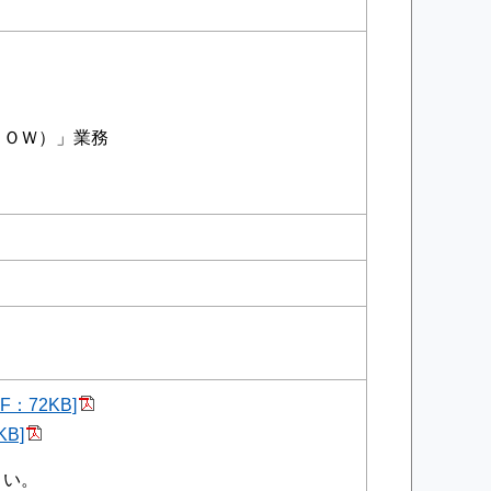
ＲＯＷ）」業務
。
：72KB]
B]
さい。