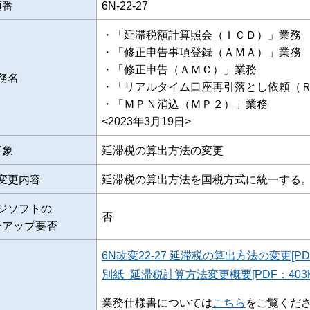
項番
6N-22-27
・「延滞税額計算照会（ＩＣＤ）」業務
・「修正申告事項登録（ＡＭＡ）」業務
・「修正申告（ＡＭＣ）」業務
務名
・「リアルタイム口座再引落とし依頼（
・「ＭＰＮ消込（ＭＰ２）」業務
<2023年3月19日>
事象
延滞税の算出方法の変更
変更内容
延滞税の算出方法を国税方式に統一する
ジソフトの
否
ンアップ要否
6N改変22-27 延滞税の算出方法の変更[PDF
別紙_延滞税計算方法変更概要[PDF：403K
業務仕様書については
こちら
をご覧くだ