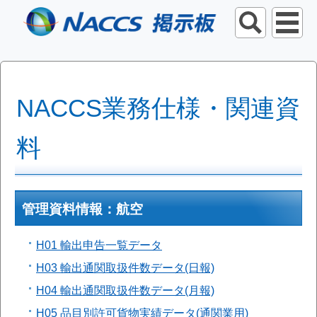
NACCS業務仕様・関連資
料
管理資料情報：航空
H01 輸出申告一覧データ
H03 輸出通関取扱件数データ(日報)
H04 輸出通関取扱件数データ(月報)
H05 品目別許可貨物実績データ(通関業用)