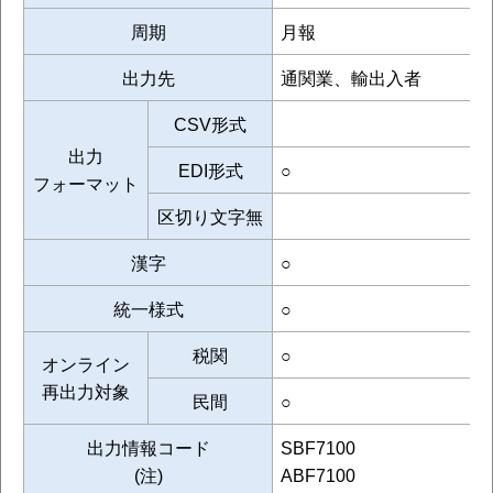
周期
月報
出力先
通関業、輸出入者
CSV形式
出力
EDI形式
○
フォーマット
区切り文字無
漢字
○
統一様式
○
税関
○
オンライン
再出力対象
民間
○
出力情報コード
SBF7100
(注)
ABF7100