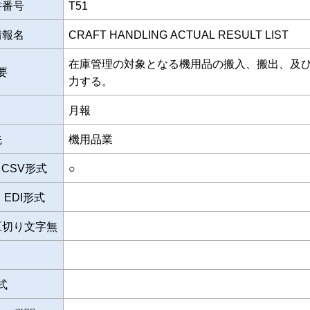
書番号
T51
情報名
CRAFT HANDLING ACTUAL RESULT LIST
在庫管理の対象となる機用品の搬入、搬出、及
要
力する。
月報
先
機用品業
CSV形式
○
EDI形式
区切り文字無
式