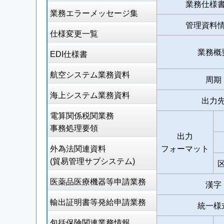
業務仕様
業務エラーメッセージ集
管理資料
仕様変更一覧
業務概
EDI仕様書
航空システム業務資料
周期
海上システム業務資料
出力
電算関係税関業務
事務処理要領
出力
外為法関連資料
フォーマット
(貿易管理サブシステム)
医薬品医療機器等申請業務
漢字
輸出証明書等発給申請業務
統一様
包括保険関連業務情報