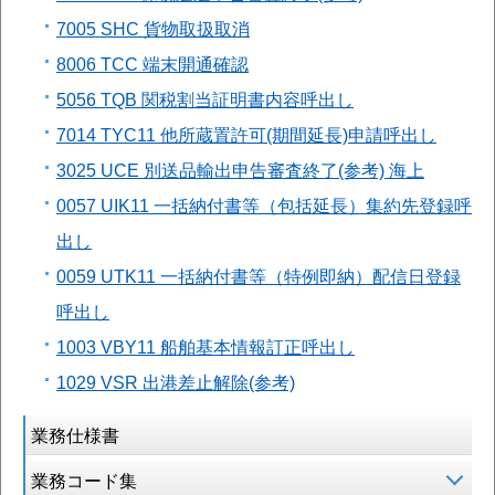
7005 SHC 貨物取扱取消
8006 TCC 端末開通確認
5056 TQB 関税割当証明書内容呼出し
7014 TYC11 他所蔵置許可(期間延長)申請呼出し
3025 UCE 別送品輸出申告審査終了(参考) 海上
0057 UIK11 一括納付書等（包括延長）集約先登録呼
出し
0059 UTK11 一括納付書等（特例即納）配信日登録
呼出し
1003 VBY11 船舶基本情報訂正呼出し
1029 VSR 出港差止解除(参考)
業務仕様書
業務コード集