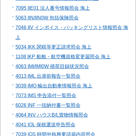
7095 IIE01 法人番号情報照会 海上
5063 IIN/IIN0W 包括保険照会
7046 IIV インボイス・パッキングリスト情報照会 海
上
5034 IKK 関税等更正請求照会 海上
1108 IKP 船舶・航空機資格変更届照会 海上
4063 IMI/IMI0W 積荷目録状況照会
4013 IML 出港前報告一覧照会
3039 IMO 輸出自動車情報照会 海上
7073 IMS 申告添付一覧照会
6026 INF 一括納付書一覧照会
4064 INV ハウスB/L貨物情報照会
4041 IOL 保税運送申告照会
7039 IOS 時間外執務要請届内容照会