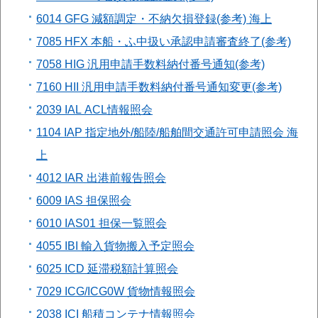
6014 GFG 減額調定・不納欠損登録(参考) 海上
7085 HFX 本船・ふ中扱い承認申請審査終了(参考)
7058 HIG 汎用申請手数料納付番号通知(参考)
7160 HII 汎用申請手数料納付番号通知変更(参考)
2039 IAL ACL情報照会
1104 IAP 指定地外/船陸/船舶間交通許可申請照会 海
上
4012 IAR 出港前報告照会
6009 IAS 担保照会
6010 IAS01 担保一覧照会
4055 IBI 輸入貨物搬入予定照会
6025 ICD 延滞税額計算照会
7029 ICG/ICG0W 貨物情報照会
2038 ICI 船積コンテナ情報照会