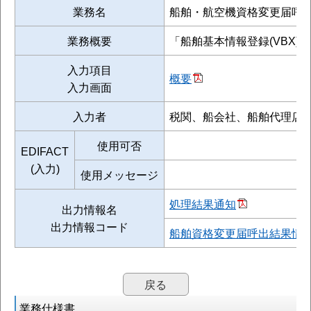
業務名
船舶・航空機資格変更届呼
業務概要
「船舶基本情報登録(VBX
入力項目
概要
入力画面
入力者
税関、船会社、船舶代理店
使用可否
EDIFACT
(入力)
使用メッセージ
処理結果通知
出力情報名
出力情報コード
船舶資格変更届呼出結果情
戻る
業務仕様書