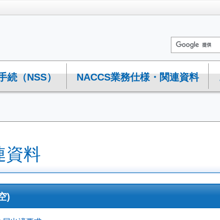
手続（NSS）
NACCS業務仕様・関連資料
連資料
空)