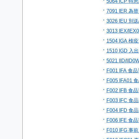
5064 ICP
7091 IER 
3026 IEU
3013 IEX/
1504 IGA
1510 IGD
5021 IID/I
F001 IFA
F005 IFA
F002 IFB
F003 IFC 
F004 IFD
F006 IFE
F010 IFG