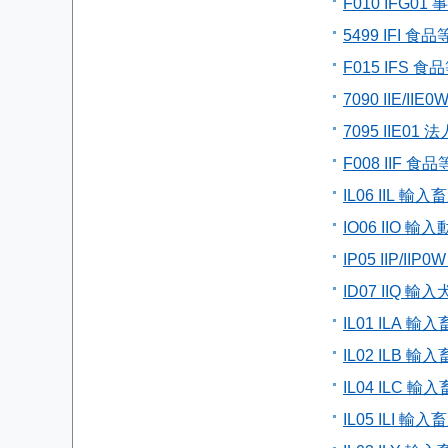
F010 IFG0
5499 IFI
F015 IFS
7090 IIE/
7095 IIE0
F008 IIF
IL06 IIL
IO06 IIO
IP05 IIP/
ID07 IIQ
IL01 ILA
IL02 ILB
IL04 ILC 
IL05 ILI