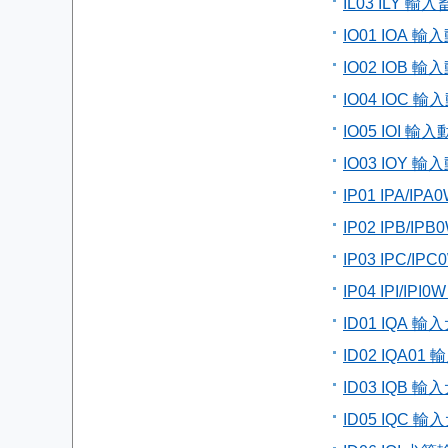
IL03 ILY
IO01 IOA
IO02 IOB
IO04 IOC 
IO05 IOI
IO03 IOY
IP01 IPA/
IP02 IPB
IP03 IPC/
IP04 IPI/
ID01 IQA
ID02 IQA
ID03 IQB
ID05 IQC 