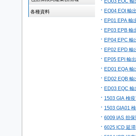
EO03 EOC
EO04 EOI
各種資料
EP01 EPA
EP03 EP
EP04 EPC
EP02 EPD
EP05 EPI
ED01 EQA
ED02 EQ
ED03 EQC
1503 GIA
1503 GIA0
6009 IAS 担
6025 ICD