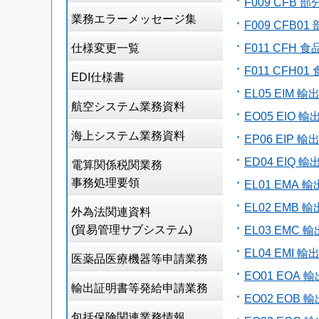
F009 CFB
業務エラーメッセージ集
F009 CFB0
仕様変更一覧
F011 CF
F011 CFH
EDI仕様書
EL05 EIM
航空システム業務資料
EO05 EIO
海上システム業務資料
EP06 EIP
ED04 EIQ
電算関係税関業務
事務処理要領
EL01 EM
EL02 EM
外為法関連資料
(貿易管理サブシステム)
EL03 EMC
EL04 EMI
医薬品医療機器等申請業務
EO01 EOA
輸出証明書等発給申請業務
EO02 EO
包括保険関連業務情報