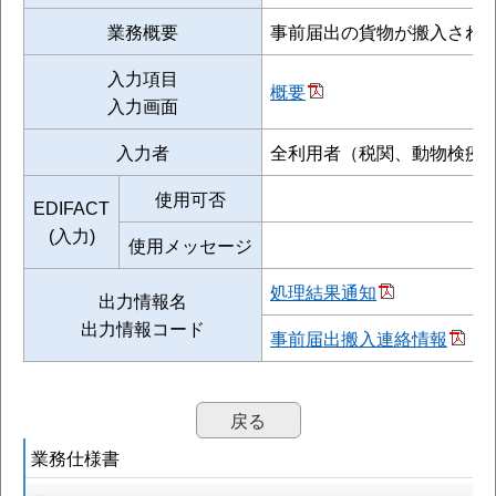
業務概要
事前届出の貨物が搬入され
入力項目
概要
入力画面
入力者
全利用者（税関、動物検疫
使用可否
EDIFACT
(入力)
使用メッセージ
処理結果通知
出力情報名
出力情報コード
事前届出搬入連絡情報
戻る
業務仕様書