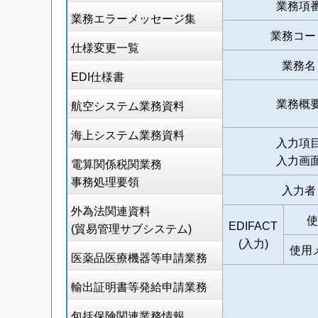
業務項
業務エラーメッセージ集
業務コー
仕様変更一覧
業務名
EDI仕様書
業務概
航空システム業務資料
海上システム業務資料
入力項
入力画
電算関係税関業務
事務処理要領
入力者
外為法関連資料
使
EDIFACT
(貿易管理サブシステム)
(入力)
使用
医薬品医療機器等申請業務
輸出証明書等発給申請業務
包括保険関連業務情報