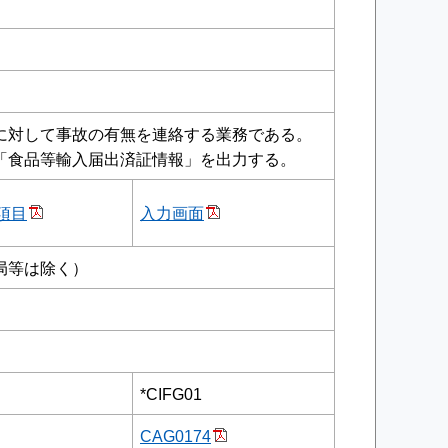
に対して事故の有無を連絡する業務である。
「食品等輸入届出済証情報」を出力する。
項目
入力画面
局等は除く）
*CIFG01
CAG0174