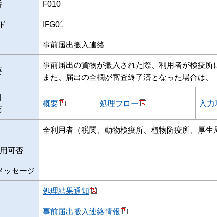
番
F010
ド
IFG01
事前届出搬入連絡
事前届出の貨物が搬入された際、利用者が検疫所
要
また、届出の全欄が審査終了済となった場合は、
目
概要
処理フロー
入力
面
全利用者（税関、動物検疫所、植物防疫所、厚生
用可否
メッセージ
処理結果通知
事前届出搬入連絡情報