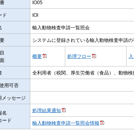
番
IO05
ード
IOI
名
輸入動物検査申請一覧照会
要
システムに登録されている輸入動物検査申請の
目
概要
処理フロー
入
面
者
全利用者（税関、厚生労働省（食品）、動物検
使用可否
用メッセージ
処理結果通知
報名
コード
輸入動物検査申請一覧照会情報