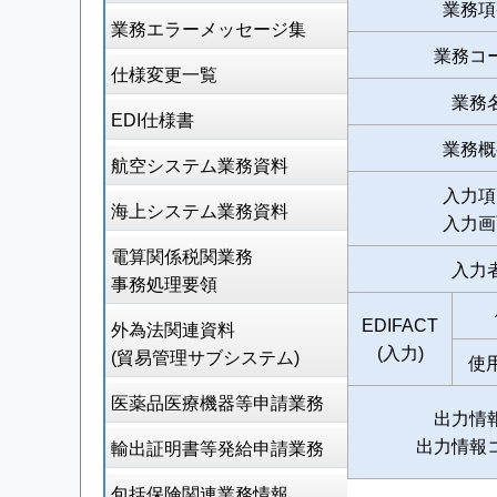
業務項
業務エラーメッセージ集
業務コ
仕様変更一覧
業務
EDI仕様書
業務概
航空システム業務資料
入力項
海上システム業務資料
入力画
電算関係税関業務
入力
事務処理要領
EDIFACT
外為法関連資料
(入力)
(貿易管理サブシステム)
使
医薬品医療機器等申請業務
出力情
出力情報
輸出証明書等発給申請業務
包括保険関連業務情報