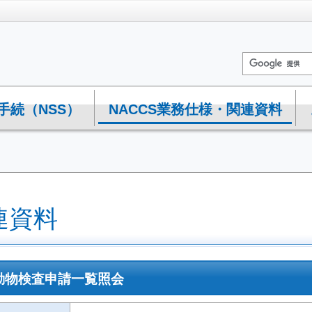
手続（NSS）
NACCS業務仕様・関連資料
連資料
 輸入動物検査申請一覧照会