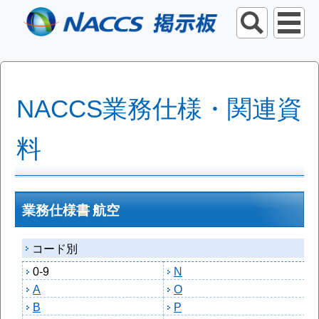
NACCS業務仕様・関連資
料
業務仕様書 航空
コード別
0-9
N
A
O
B
P