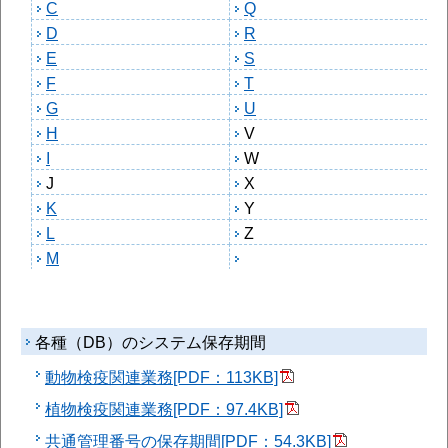
C
Q
D
R
E
S
F
T
G
U
H
V
I
W
J
X
K
Y
L
Z
M
各種（DB）のシステム保存期間
動物検疫関連業務[PDF：113KB]
植物検疫関連業務[PDF：97.4KB]
共通管理番号の保存期間[PDF：54.3KB]