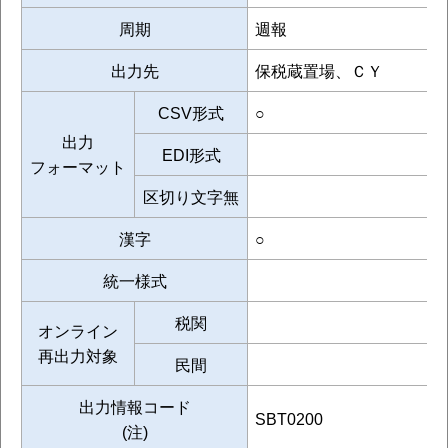
周期
週報
出力先
保税蔵置場、ＣＹ
CSV形式
○
出力
EDI形式
フォーマット
区切り文字無
漢字
○
統一様式
税関
オンライン
再出力対象
民間
出力情報コード
SBT0200
(注)