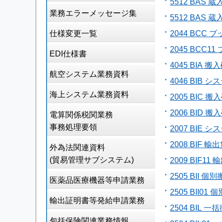
5512 BAS
業務エラーメッセージ集
5512 BAS
仕様変更一覧
2044 BC
2045 BC
EDI仕様書
4045 BIA
航空システム業務資料
4046 BIB
海上システム業務資料
2005 BIC
2006 BID
電算関係税関業務
事務処理要領
2007 BIE
2008 BIF 
外為法関連資料
(貿易管理サブシステム)
2009 BIF
2505 BII
医薬品医療機器等申請業務
2505 BII0
輸出証明書等発給申請業務
2504 BIL
包括保険関連業務情報