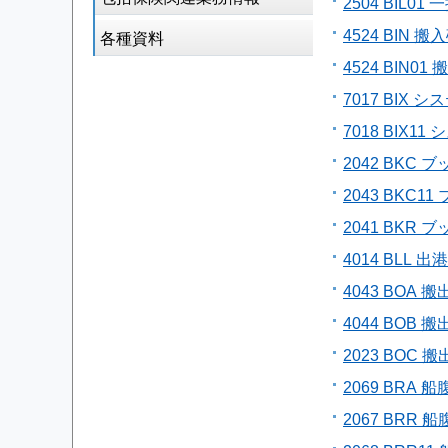
2504 BIL0
4524 BIN
各種資料
4524 BIN
7017 BIX
7018 BIX
2042 BKC
2043 BKC
2041 BKR
4014 BLL 
4043 BOA
4044 BOB
2023 BOC
2069 BRA 
2067 BRR 