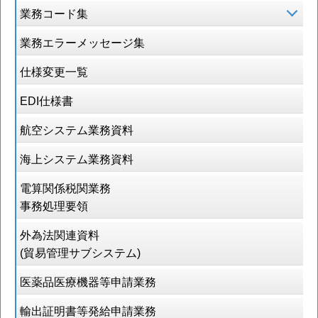
業務コード集
業務エラーメッセージ集
仕様変更一覧
EDI仕様書
航空システム業務資料
海上システム業務資料
電算関係税関業務
事務処理要領
外為法関連資料
(貿易管理サブシステム)
医薬品医療機器等申請業務
輸出証明書等発給申請業務