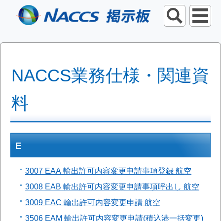
NACCS業務仕様・関連資
料
E
3007 EAA 輸出許可内容変更申請事項登録 航空
3008 EAB 輸出許可内容変更申請事項呼出し 航空
3009 EAC 輸出許可内容変更申請 航空
3506 EAM 輸出許可内容変更申請(積込港一括変更)