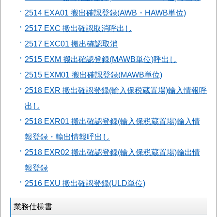
2514 EXA01 搬出確認登録(AWB・HAWB単位)
2517 EXC 搬出確認取消呼出し
2517 EXC01 搬出確認取消
2515 EXM 搬出確認登録(MAWB単位)呼出し
2515 EXM01 搬出確認登録(MAWB単位)
2518 EXR 搬出確認登録(輸入保税蔵置場)輸入情報呼
出し
2518 EXR01 搬出確認登録(輸入保税蔵置場)輸入情
報登録・輸出情報呼出し
2518 EXR02 搬出確認登録(輸入保税蔵置場)輸出情
報登録
2516 EXU 搬出確認登録(ULD単位)
業務仕様書