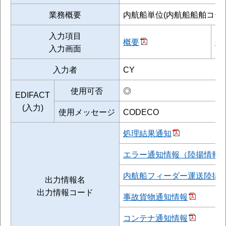
業務概要
内航船単位(内航船船舶コー
入力項目
概要
処
入力画面
入力者
CY
使用可否
◎
EDIFACT
(入力)
使用メッセージ
CODECO
処理結果通知
エラー通知情報（陸揚情報
内航船フィーダー運送陸揚
出力情報名
出力情報コード
事故貨物通知情報
コンテナ通知情報