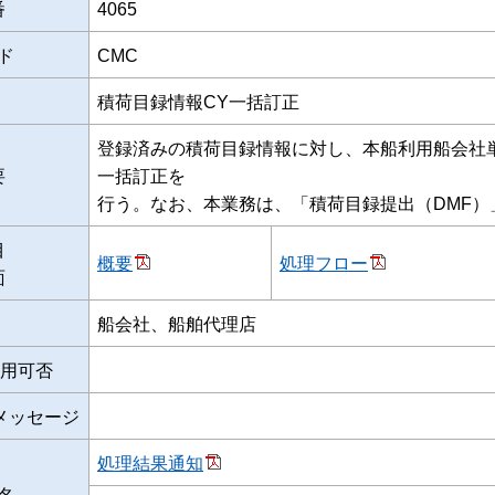
番
4065
ド
CMC
積荷目録情報CY一括訂正
登録済みの積荷目録情報に対し、本船利用船会社
要
一括訂正を
行う。なお、本業務は、「積荷目録提出（DMF）
目
概要
処理フロー
面
船会社、船舶代理店
用可否
メッセージ
処理結果通知
名