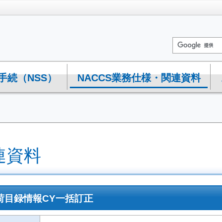
手続（NSS）
NACCS業務仕様・関連資料
連資料
 積荷目録情報CY一括訂正