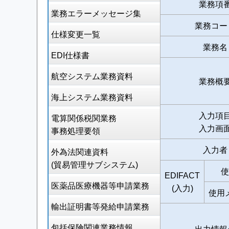
業務項
業務エラーメッセージ集
業務コー
仕様変更一覧
業務名
EDI仕様書
航空システム業務資料
業務概
海上システム業務資料
入力項
電算関係税関業務
入力画
事務処理要領
入力者
外為法関連資料
(貿易管理サブシステム)
使
EDIFACT
医薬品医療機器等申請業務
(入力)
使用
輸出証明書等発給申請業務
包括保険関連業務情報
出力情報