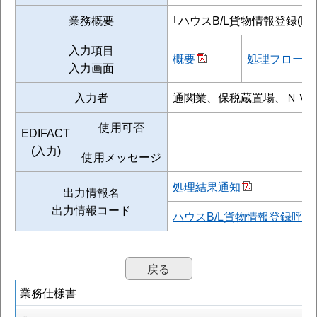
業務概要
｢ハウスB/L貨物情報登録(
入力項目
概要
処理フロー
入力画面
入力者
通関業、保税蔵置場、ＮＶ
使用可否
EDIFACT
(入力)
使用メッセージ
処理結果通知
出力情報名
出力情報コード
ハウスB/L貨物情報登録呼出
戻る
業務仕様書