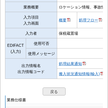
業務概要
ロケーション情報、事故情
入力項目
概要
処理フロー
入力画面
入力者
保税蔵置場
使用可否
EDIFACT
(入力)
使用メッセージ
処理結果通知
出力情報名
出力情報コード
搬入状況通知情報(輸入)
戻る
業務仕様書