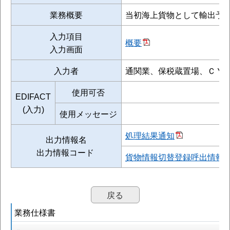
業務概要
当初海上貨物として輸出予定
入力項目
概要
入力画面
入力者
通関業、保税蔵置場、ＣＹ
使用可否
EDIFACT
(入力)
使用メッセージ
処理結果通知
出力情報名
出力情報コード
貨物情報切替登録呼出情報
戻る
業務仕様書