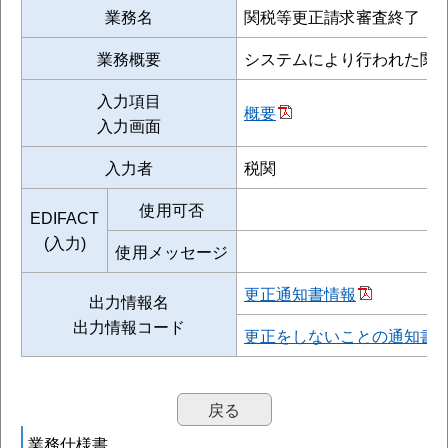
業務名
関税等更正請求審査終了
業務概要
システムにより行われた関
入力項目
概要
入力画面
入力者
税関
使用可否
EDIFACT
(入力)
使用メッセージ
更正通知書情報
出力情報名
出力情報コード
更正をしないことの通知書
戻る
業務仕様書