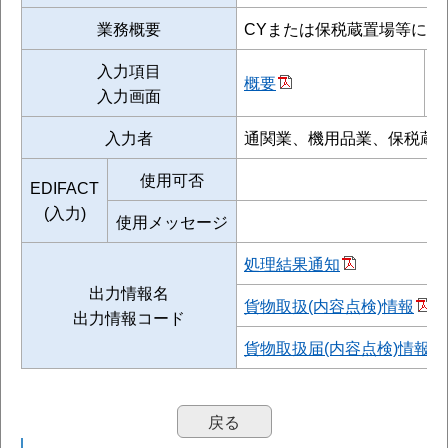
業務概要
CYまたは保税蔵置場等に蔵
入力項目
概要
処
入力画面
入力者
通関業、機用品業、保税蔵
使用可否
EDIFACT
(入力)
使用メッセージ
処理結果通知
出力情報名
貨物取扱(内容点検)情報
出力情報コード
貨物取扱届(内容点検)情報
戻る