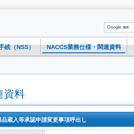
手続（NSS）
NACCS業務仕様・関連資料
連資料
D 機用品蔵入等承認申請変更事項呼出し