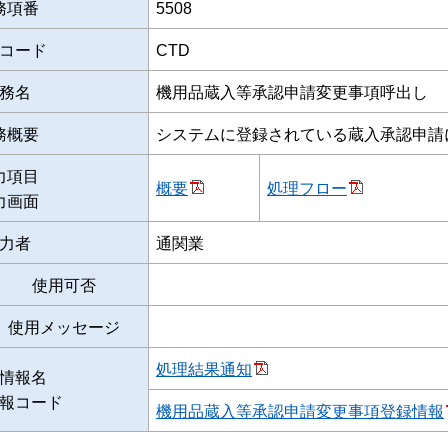
務項番
5508
コード
CTD
務名
機用品蔵入等承認申請変更事項呼出し
務概要
システムに登録されている蔵入承認申請
力項目
概要
処理フロー
力画面
力者
通関業
使用可否
使用メッセージ
処理結果通知
情報名
報コード
機用品蔵入等承認申請変更事項登録情報