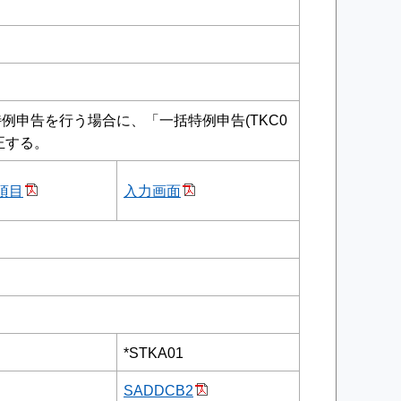
例申告を行う場合に、「一括特例申告(TKC0
正する。
項目
入力画面
*STKA01
SADDCB2