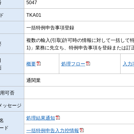
番
5047
ド
TKA01
一括特例申告事項登録
複数の輸入(引取)許可時の情報に対して一括して特
要
1)」業務に先立ち、特例申告事項を登録または訂
目
概要
処理フロー
入力
面
通関業
用可否
メッセージ
処理結果通知
名
ード
一括特例申告入力控情報