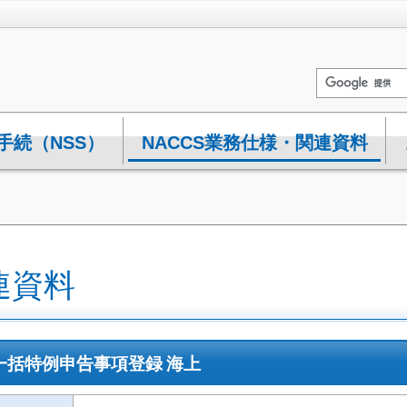
手続（NSS）
NACCS業務仕様・関連資料
連資料
01 一括特例申告事項登録 海上