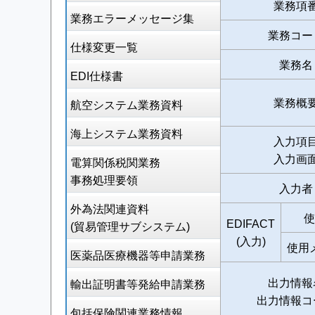
業務項
業務エラーメッセージ集
業務コー
仕様変更一覧
業務名
EDI仕様書
業務概
航空システム業務資料
海上システム業務資料
入力項
入力画
電算関係税関業務
事務処理要領
入力者
外為法関連資料
使
EDIFACT
(貿易管理サブシステム)
(入力)
使用
医薬品医療機器等申請業務
出力情報
輸出証明書等発給申請業務
出力情報コ
包括保険関連業務情報