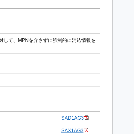
対して、MPNを介さずに強制的に消込情報を
SAD1AG3
SAX1AG3