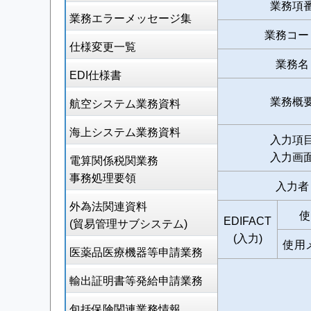
業務項
業務エラーメッセージ集
業務コー
仕様変更一覧
業務名
EDI仕様書
業務概
航空システム業務資料
海上システム業務資料
入力項
入力画
電算関係税関業務
事務処理要領
入力者
外為法関連資料
使
EDIFACT
(貿易管理サブシステム)
(入力)
使用
医薬品医療機器等申請業務
輸出証明書等発給申請業務
包括保険関連業務情報