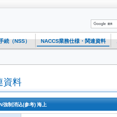
手続（NSS）
NACCS業務仕様・関連資料
連資料
MPN強制消込(参考) 海上