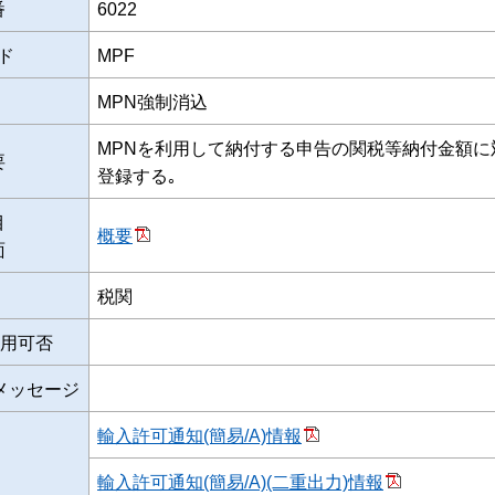
番
6022
ド
MPF
MPN強制消込
MPNを利用して納付する申告の関税等納付金額に
要
登録する｡
目
概要
面
税関
用可否
メッセージ
輸入許可通知(簡易/A)情報
輸入許可通知(簡易/A)(二重出力)情報