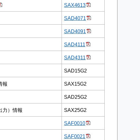
SAX4613
SAD4071
SAD4091
SAD4111
SAD4311
SAD15G2
情報
SAX15G2
SAD25G2
出力）情報
SAX25G2
SAF0010
SAF0021