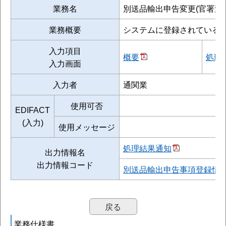
業務名
別送品輸出申告変更(官署変更
業務概要
システムに登録されている
入力項目
概要
処理
入力画面
入力者
通関業
使用可否
EDIFACT
(入力)
使用メッセージ
処理結果通知
出力情報名
出力情報コード
別送品輸出申告事項登録情報
戻る
業務仕様書