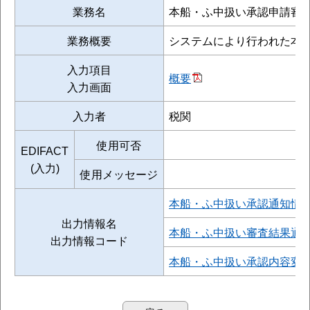
業務名
本船・ふ中扱い承認申請審
業務概要
システムにより行われた本
入力項目
概要
入力画面
入力者
税関
使用可否
EDIFACT
(入力)
使用メッセージ
本船・ふ中扱い承認通知情
出力情報名
本船・ふ中扱い審査結果通
出力情報コード
本船・ふ中扱い承認内容変