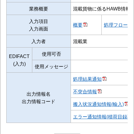
業務概要
混載貨物に係るHAWB情報
入力項目
概要
処理フロー
入力画面
入力者
混載業
使用可否
EDIFACT
(入力)
使用メッセージ
処理結果通知
不突合情報
出力情報名
出力情報コード
搬入状況通知情報(輸入)
エラー通知情報(積荷目録事前報