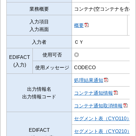
業務概要
コンテナ(空コンテナを含む
入力項目
概要
処
入力画面
入力者
ＣＹ
使用可否
◎
EDIFACT
(入力)
使用メッセージ
CODECO
処理結果通知
出力情報名
コンテナ通知情報
出力情報コード
コンテナ通知取消情報
セグメント表（CYO110）
EDIFACT
セグメント表（CYO210）