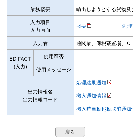
業務概要
輸出しようとする貨物及び
入力項目
概要
処理フ
入力画面
入力者
通関業、保税蔵置場、ＣＹ
使用可否
EDIFACT
(入力)
使用メッセージ
処理結果通知
出力情報名
搬入通知情報
出力情報コード
搬入時自動起動取消通知情
戻る