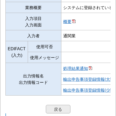
業務概要
システムに登録されている
入力項目
概要
入力画面
入力者
通関業
使用可否
EDIFACT
(入力)
使用メッセージ
処理結果通知
出力情報名
輸出申告事項登録情報(大額)
出力情報コード
輸出申告事項登録情報(少額)
戻る