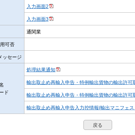
入力画面2
入力画面3
通関業
用可否
メッセージ
処理結果通知
輸出取止め再輸入申告・特例輸出貨物の輸出許可取
名
ード
輸出取止め再輸入申告・特例輸出貨物の輸出許可取
輸出取止め再輸入申告入力控情報(輸出マニフェス
戻る