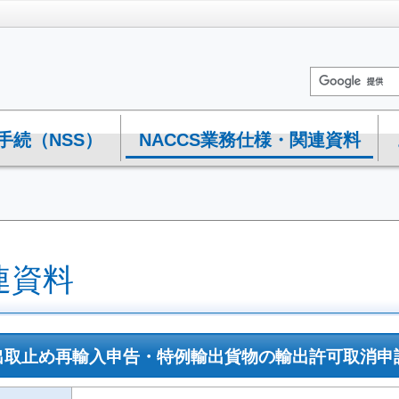
手続（NSS）
NACCS業務仕様・関連資料
連資料
A 輸出取止め再輸入申告・特例輸出貨物の輸出許可取消申