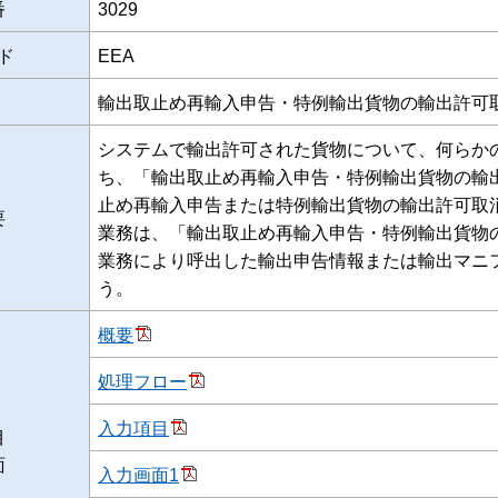
番
3029
ド
EEA
輸出取止め再輸入申告・特例輸出貨物の輸出許可
システムで輸出許可された貨物について、何らか
ち、「輸出取止め再輸入申告・特例輸出貨物の輸出
止め再輸入申告または特例輸出貨物の輸出許可取
要
業務は、「輸出取止め再輸入申告・特例輸出貨物
業務により呼出した輸出申告情報または輸出マニ
う。
概要
処理フロー
入力項目
目
面
入力画面1