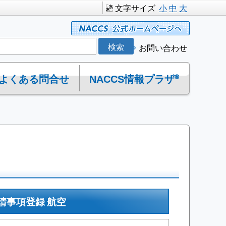
文字サイズ
小
中
大
お問い合わせ
よくある問合せ
NACCS情報プラザ®
請事項登録 航空