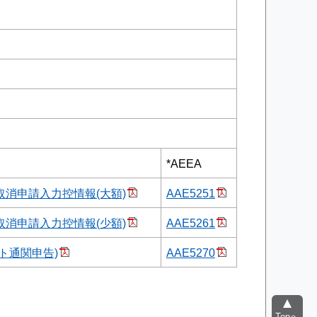
*AEEA
消申請入力控情報(大額)
AAE5251
消申請入力控情報(少額)
AAE5261
ト通関申告)
AAE5270
Topへ