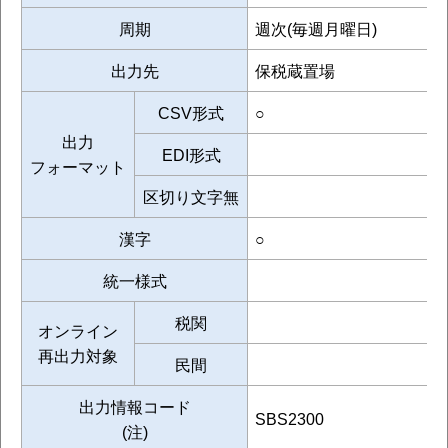
周期
週次(毎週月曜日)
出力先
保税蔵置場
CSV形式
○
出力
EDI形式
フォーマット
区切り文字無
漢字
○
統一様式
税関
オンライン
再出力対象
民間
出力情報コード
SBS2300
(注)