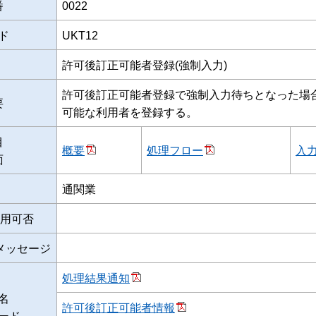
番
0022
ド
UKT12
許可後訂正可能者登録(強制入力)
許可後訂正可能者登録で強制入力待ちとなった場
要
可能な利用者を登録する。
目
概要
処理フロー
入
面
通関業
用可否
メッセージ
処理結果通知
名
許可後訂正可能者情報
ード