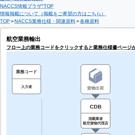
NACCS情報プラザ®TOP
情報掲載について（掲載をご希望の方はこちら）
TOP
NACCS業務仕様・関連資料
各種資料
航空業務輸出
フロー上の業務コードをクリックすると業務仕様書ページ
業務コード
入力者
貨物出荷
CDB
混載業者
航空貨物代理店