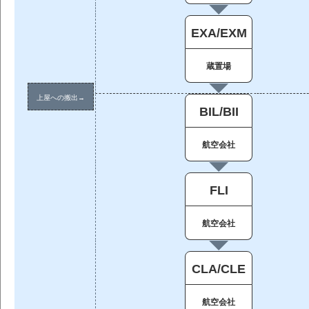
EXA
/
EXM
蔵置場
上屋への搬出→
BIL
/
BII
航空会社
FLI
航空会社
CLA
/
CLE
航空会社