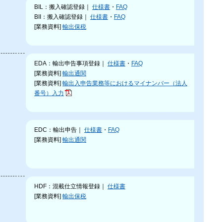
BIL：搬入確認登録｜
仕様書
・
FAQ
BII：搬入確認登録｜
仕様書
・
FAQ
[業務資料]
輸出保税
EDA：輸出申告事項登録｜
仕様書
・
FAQ
[業務資料]
輸出通関
[業務資料]
輸出入申告業務等におけるマイナンバー（法人
番号）入力
EDC：輸出申告｜
仕様書
・
FAQ
[業務資料]
輸出通関
HDF：混載仕立情報登録｜
仕様書
[業務資料]
輸出保税