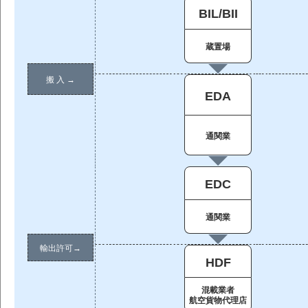
BIL
/
BII
蔵置場
搬 入 →
EDA
通関業
EDC
通関業
輸出許可→
HDF
混載業者
航空貨物代理店