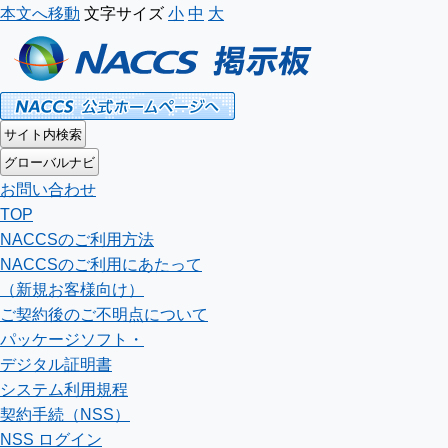
本文へ移動
文字サイズ
小
中
大
サイト内検索
グローバルナビ
お問い合わせ
TOP
NACCSのご利用方法
NACCSのご利用にあたって
（新規お客様向け）
ご契約後のご不明点について
パッケージソフト・
デジタル証明書
システム利用規程
契約手続（NSS）
NSS ログイン