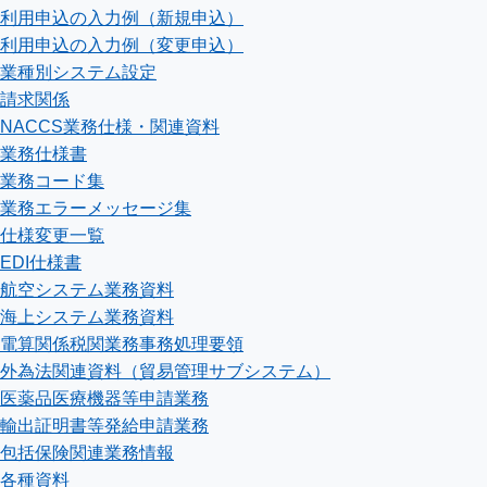
利用申込の入力例（新規申込）
利用申込の入力例（変更申込）
業種別システム設定
請求関係
NACCS業務仕様・関連資料
業務仕様書
業務コード集
業務エラーメッセージ集
仕様変更一覧
EDI仕様書
航空システム業務資料
海上システム業務資料
電算関係税関業務事務処理要領
外為法関連資料（貿易管理サブシステム）
医薬品医療機器等申請業務
輸出証明書等発給申請業務
包括保険関連業務情報
各種資料