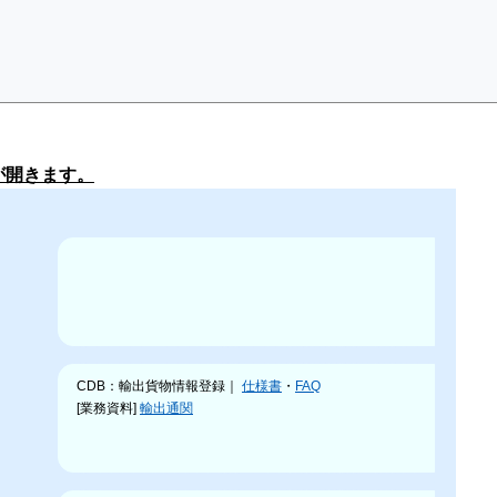
が開きます。
CDB：輸出貨物情報登録｜
仕様書
・
FAQ
[業務資料]
輸出通関