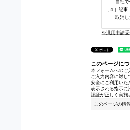
自社で付
［４］記事
取消した理
※汎用申請受
このページにつ