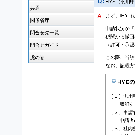
HYS（汎用
共通
まず、IHY
関係省庁
申請状況が「
問合せ先一覧
税関から撤回
（許可・承認
問合せガイド
虎の巻
この際、当該
なお、記載方
HYE
［１］汎用
取消する
［２］申請
申請者の電
［３］社内