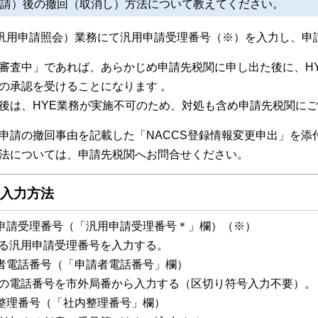
申請）後の撤回（取消し）方法について教えてください。
（汎用申請照会）業務にて汎用申請受理番号（※）を入力し、申
審査中」であれば、あらかじめ申請先税関に申し出た後に、H
の承認を受けることになります 。
後は、HYE業務が実施不可のため、対処も含め申請先税関に
申請の撤回事由を記載した「NACCS登録情報変更申出」を添
法については、申請先税関へお問合せください。
の入力方法
申請受理番号（「汎用申請受理番号＊」欄）（※）
汎用申請受理番号を入力する。
者電話番号（「申請者電話番号」欄）
話番号を市外局番から入力する（区切り符号入力不要）。
整理番号（「社内整理番号」欄）