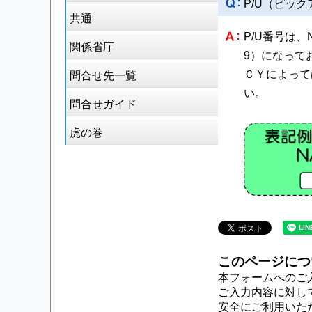
P/U（ピッ
共通
P/U番号は
関係省庁
9）になって
ＣＹによって
問合せ先一覧
い。
問合せガイド
虎の巻
このページにつ