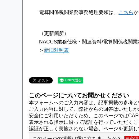
電算関係税関業務事務処理要領は、
こちら
か
（更新箇所）
NACCS業務仕様・関連資料/電算関係税関
＞
新旧対照表
このページについてお聞かせください